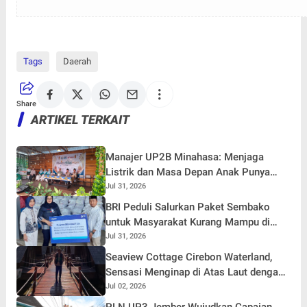
Tags
Daerah
Share
ARTIKEL TERKAIT
Manajer UP2B Minahasa: Menjaga
Listrik dan Masa Depan Anak Punya
Beban yang Sama
Jul 31, 2026
BRI Peduli Salurkan Paket Sembako
untuk Masyarakat Kurang Mampu di
Kabupaten Probolinggo
Jul 31, 2026
Seaview Cottage Cirebon Waterland,
Sensasi Menginap di Atas Laut dengan
Panorama Pantai Cirebon
Jul 02, 2026