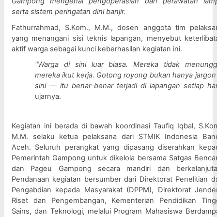
Gampong mengenai pengoperasian dan perawatan lamp
serta sistem peringatan dini banjir.
Fathurrahmad, S.Kom., M.M., dosen anggota tim pelaksan
yang menangani sisi teknis lapangan, menyebut keterlibata
aktif warga sebagai kunci keberhasilan kegiatan ini.
"Warga di sini luar biasa. Mereka tidak menunggu
mereka ikut kerja. Gotong royong bukan hanya jargon d
sini — itu benar-benar terjadi di lapangan setiap har
ujarnya.
Kegiatan ini berada di bawah koordinasi Taufiq Iqbal, S.Kom.
M.M. selaku ketua pelaksana dari STMIK Indonesia Band
Aceh. Seluruh perangkat yang dipasang diserahkan kepad
Pemerintah Gampong untuk dikelola bersama Satgas Bencan
dan Pageu Gampong secara mandiri dan berkelanjutan
Pendanaan kegiatan bersumber dari Direktorat Penelitian da
Pengabdian kepada Masyarakat (DPPM), Direktorat Jendera
Riset dan Pengembangan, Kementerian Pendidikan Tinggi
Sains, dan Teknologi, melalui Program Mahasiswa Berdampa