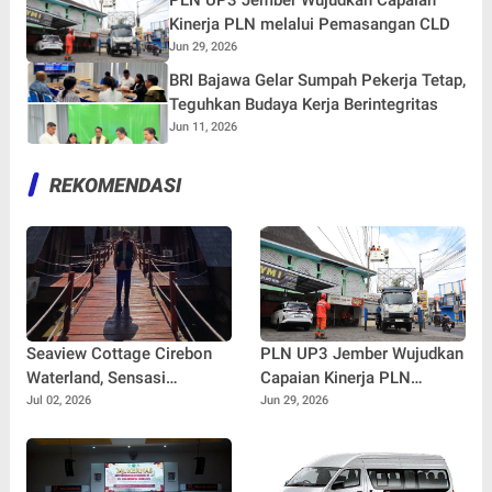
PLN UP3 Jember Wujudkan Capaian
Kinerja PLN melalui Pemasangan CLD
Jun 29, 2026
BRI Bajawa Gelar Sumpah Pekerja Tetap,
Teguhkan Budaya Kerja Berintegritas
Jun 11, 2026
REKOMENDASI
Seaview Cottage Cirebon
PLN UP3 Jember Wujudkan
Waterland, Sensasi
Capaian Kinerja PLN
Menginap di Atas Laut
melalui Pemasangan CLD
Jul 02, 2026
Jun 29, 2026
dengan Panorama Pantai
Cirebon