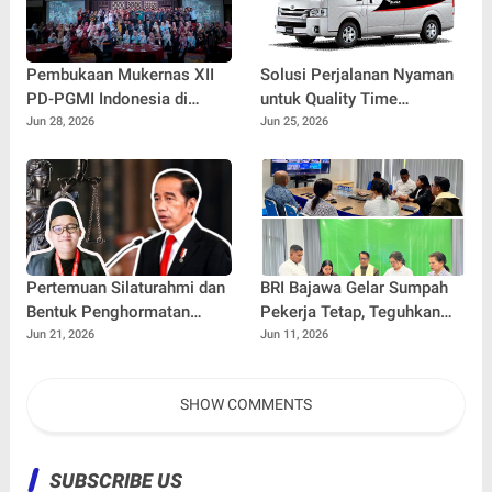
Pembukaan Mukernas XII
Solusi Perjalanan Nyaman
PD-PGMI Indonesia di
untuk Quality Time
UNISMA, Bahas Agenda
Bersama Orang Tersayang
Jun 28, 2026
Jun 25, 2026
Strategis Penguatan Prodi
PGMI Nasional
Pertemuan Silaturahmi dan
BRI Bajawa Gelar Sumpah
Bentuk Penghormatan
Pekerja Tetap, Teguhkan
Tokoh Bangsa
Budaya Kerja Berintegritas
Jun 21, 2026
Jun 11, 2026
SHOW COMMENTS
SUBSCRIBE US