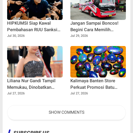
HIPKUMSI Siap Kawal
Jangan Sampai Boncos!
Pembahasan RUU Sanksi
Begini Cara Memilih
Pidana Penyimpangan
Kendaraan untuk Liburan
Jul 30, 2026
Jul 29, 2026
Seksual
Rombongan
Liliana Nur Gandi Tampil
Kalimaya Banten Store
Memukau, Dinobatkan
Perkuat Promosi Batu
sebagai Best Speech Duta
Kalimaya Asli, Dorong
Jul 27, 2026
Jul 27, 2026
Wisata Anak 2026
Warisan Alam Banten
Semakin Dikenal
SHOW COMMENTS
SUBSCRIBE US