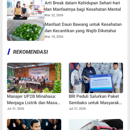
Arti Break dalam Kehidupan Sehari-hari
dan Manfaatnya bagi Kesehatan Mental
Mar 22, 2026
Manfaat Daun Bawang untuk Kesehatan
dan Kecantikan yang Wajib Diketahui
Mar 18, 2026
REKOMENDASI
Manajer UP2B Minahasa:
BRI Peduli Salurkan Paket
Menjaga Listrik dan Masa
Sembako untuk Masyarakat
Depan Anak Punya Beban
Kurang Mampu di
Jul 31, 2026
Jul 31, 2026
yang Sama
Kabupaten Probolinggo