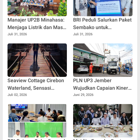
Manajer UP2B Minahasa:
BRI Peduli Salurkan Paket
Menjaga Listrik dan Masa
Sembako untuk
Depan Anak Punya Beban
Masyarakat Kurang
Juli 31, 2026
Juli 31, 2026
yang Sama
Mampu di Kabupaten
Probolinggo
Seaview Cottage Cirebon
PLN UP3 Jember
Waterland, Sensasi
Wujudkan Capaian Kinerja
Menginap di Atas Laut
PLN melalui Pemasangan
Juli 02, 2026
Juni 29, 2026
dengan Panorama Pantai
CLD
Cirebon