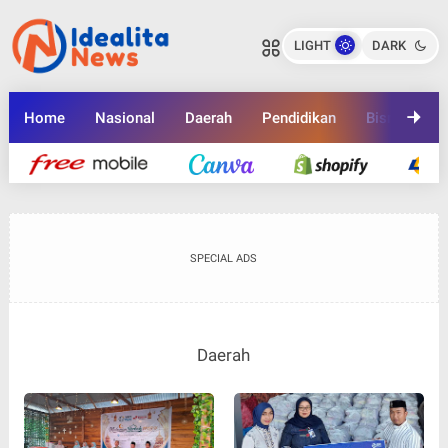
LIGHT
DARK
Home
Nasional
Daerah
Pendidikan
Bisnis
K
SPECIAL ADS
Daerah