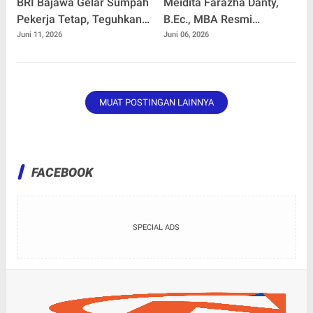
BRI Bajawa Gelar Sumpah
Meidita Farazha Danty,
Pekerja Tetap, Teguhkan
B.Ec., MBA Resmi
Budaya Kerja
Menjabat Posisi Wakil
Juni 11, 2026
Juni 06, 2026
Berintegritas
Ketua DPW PSI Sumatera
Selatan Mendampingi Dr.
Ir. H Heri Amalindo, M.M
MUAT POSTINGAN LAINNYA
FACEBOOK
SPECIAL ADS