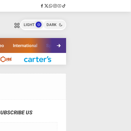
LIGHT
DARK
eo
International
Sport
Travel
SUBSCRIBE US