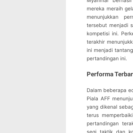
Myanmar berhasi
mereka meraih gela
menunjukkan per
tersebut menjadi 
kompetisi ini. Pe
terakhir menunju
ini menjadi tanta
pertandingan ini.
Performa Terbar
Dalam beberapa ed
Piala AFF menunju
yang dikenal sebag
terus memperbaik
pertandingan ter
segi taktik dan k