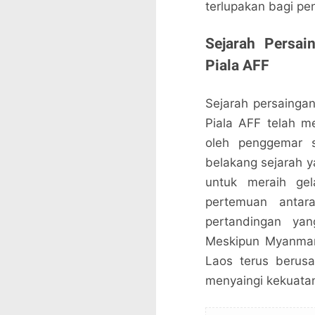
terlupakan bagi pe
Sejarah Persa
Piala AFF
Sejarah persainga
Piala AFF telah m
oleh penggemar s
belakang sejarah y
untuk meraih gel
pertemuan antar
pertandingan yan
Meskipun Myanmar 
Laos terus berus
menyaingi kekuatan