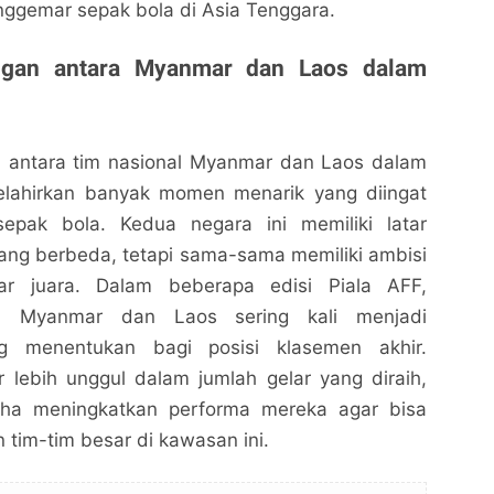
nggemar sepak bola di Asia Tenggara.
ingan antara Myanmar dan Laos dalam
n antara tim nasional Myanmar dan Laos dalam
elahirkan banyak momen menarik yang diingat
epak bola. Kedua negara ini memiliki latar
ang berbeda, tetapi sama-sama memiliki ambisi
ar juara. Dalam beberapa edisi Piala AFF,
Pertandingan Myanmar vs Laos: Kekuatan dan
Pertandingan Myanmar vs Laos: Kekuatan dan
a Myanmar dan Laos sering kali menjadi
Harapan Timnas di Piala AFF
Harapan Timnas di Piala AFF
g menentukan bagi posisi klasemen akhir.
Idealita News - Jurnalisme Jelas Tanpa Bias
Idealita News - Jurnalisme Jelas Tanpa Bias
lebih unggul dalam jumlah gelar yang diraih,
Bagikan ke media lain
Bagikan ke media lain
aha meningkatkan performa mereka agar bisa
 tim-tim besar di kawasan ini.