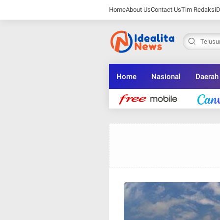
Home
About Us
Contact Us
Tim Redaksi
D
Home
Nasional
Daerah