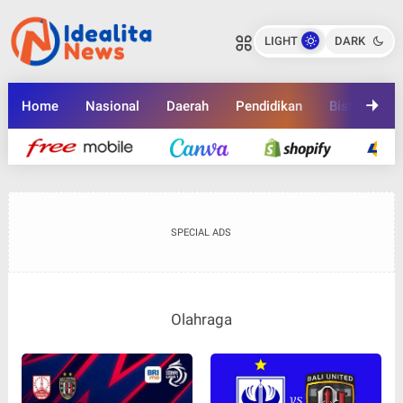
LIGHT
DARK
Home
Nasional
Daerah
Pendidikan
Bisnis
K
SPECIAL ADS
Olahraga