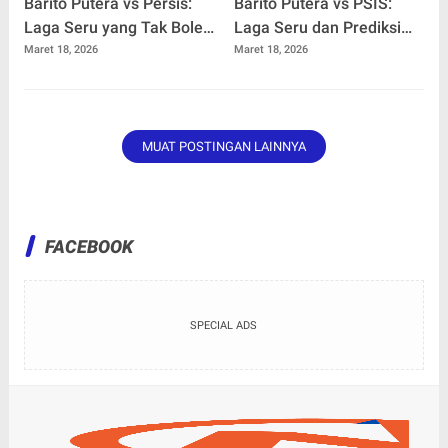
Barito Putera vs Persis:
Barito Putera vs PSIS:
Laga Seru yang Tak Boleh
Laga Seru dan Prediksi
Dilewatkan!
Hasil Pertandingan
Maret 18, 2026
Maret 18, 2026
Terbaru
MUAT POSTINGAN LAINNYA
FACEBOOK
SPECIAL ADS