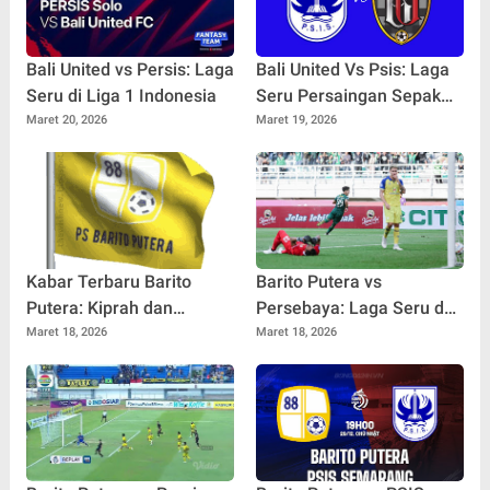
Bali United vs Persis: Laga
Bali United Vs Psis: Laga
Seru di Liga 1 Indonesia
Seru Persaingan Sepak
Bola Indonesia
Maret 20, 2026
Maret 19, 2026
Kabar Terbaru Barito
Barito Putera vs
Putera: Kiprah dan
Persebaya: Laga Seru dan
Prestasi Tim Sepak Bola
Prediksi Hasil
Maret 18, 2026
Maret 18, 2026
Favorit Indonesia
Pertandingan