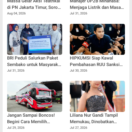
Massa Gelar Aksi Teatrikal
Manajer UP2B Minahasa:
di PN Jakarta Timur, Soroti
Menjaga Listrik dan Masa
Penanganan Perkara Roy
Depan Anak Punya Beban
Aug 04, 2026
Jul 31, 2026
Suryo Cs
yang Sama
BRI Peduli Salurkan Paket
HIPKUMSI Siap Kawal
Sembako untuk Masyarakat
Pembahasan RUU Sanksi
Kurang Mampu di
Pidana Penyimpangan
Jul 31, 2026
Jul 30, 2026
Kabupaten Probolinggo
Seksual
Jangan Sampai Boncos!
Liliana Nur Gandi Tampil
Begini Cara Memilih
Memukau, Dinobatkan
Kendaraan untuk Liburan
sebagai Best Speech Duta
Jul 29, 2026
Jul 27, 2026