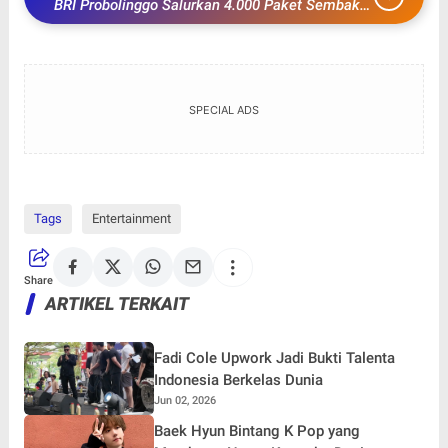
BRI Probolinggo Salurkan 4.000 Paket Sembako
Melalui Program BRI Peduli TJSL di Probolinggo
SPECIAL ADS
Tags
Entertainment
Share
ARTIKEL TERKAIT
Fadi Cole Upwork Jadi Bukti Talenta
Indonesia Berkelas Dunia
Jun 02, 2026
Baek Hyun Bintang K Pop yang