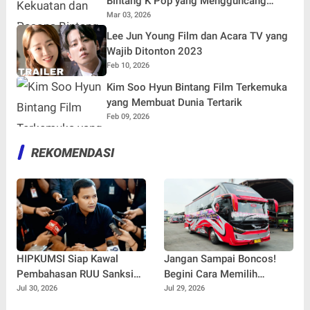
Bintang K Pop yang Mengguncang
Dunia
Mar 03, 2026
Lee Jun Young Film dan Acara TV yang
Wajib Ditonton 2023
Feb 10, 2026
Kim Soo Hyun Bintang Film Terkemuka
yang Membuat Dunia Tertarik
Feb 09, 2026
REKOMENDASI
HIPKUMSI Siap Kawal
Jangan Sampai Boncos!
Pembahasan RUU Sanksi
Begini Cara Memilih
Pidana Penyimpangan
Kendaraan untuk Liburan
Jul 30, 2026
Jul 29, 2026
Seksual
Rombongan