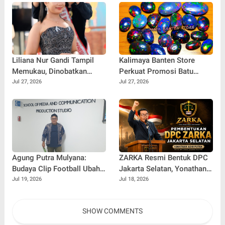
Liliana Nur Gandi Tampil
Kalimaya Banten Store
Memukau, Dinobatkan
Perkuat Promosi Batu
sebagai Best Speech Duta
Kalimaya Asli, Dorong
Jul 27, 2026
Jul 27, 2026
Wisata Anak 2026
Warisan Alam Banten
Semakin Dikenal
Agung Putra Mulyana:
ZARKA Resmi Bentuk DPC
Budaya Clip Football Ubah
Jakarta Selatan, Yonathan
Cara Masyarakat
Adhi Putra Dipercaya
Jul 19, 2026
Jul 18, 2026
Mengonsumsi Informasi
Pimpin Gerakan Kontrol
Olahraga
Sosial
SHOW COMMENTS