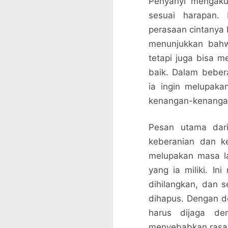
Penyanyi mengakui
sesuai harapan. 
perasaan cintanya 
menunjukkan bahw
tetapi juga bisa m
baik. Dalam beber
ia ingin melupaka
kenangan-kenangan
Pesan utama dari
keberanian dan k
melupakan masa la
yang ia miliki. I
dihilangkan, dan s
dihapus. Dengan de
harus dijaga de
menyebabkan rasa 