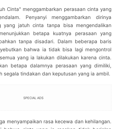
atuh Cinta" menggambarkan perasaan cinta yang
endalam. Penyanyi menggambarkan dirinya
g yang jatuh cinta tanpa bisa mengendalikan
 menunjukkan betapa kuatnya perasaan yang
 bahkan tanpa disadari. Dalam beberapa baris
nyebutkan bahwa ia tidak bisa lagi mengontrol
semua yang ia lakukan dilakukan karena cinta.
kan betapa dalamnya perasaan yang dimiliki,
 segala tindakan dan keputusan yang ia ambil.
Aku Yang Jatuh Cinta Lirik: Makna dan Pesan di
Aku Yang Jatuh Cinta Lirik: Makna dan Pesan di
Balik Lagu yang Menggugah Hati
Balik Lagu yang Menggugah Hati
Idealita News - Jurnalisme Jelas Tanpa Bias
Idealita News - Jurnalisme Jelas Tanpa Bias
SPECIAL ADS
Bagikan ke media lain
Bagikan ke media lain
ni juga menyampaikan rasa kecewa dan kehilangan.