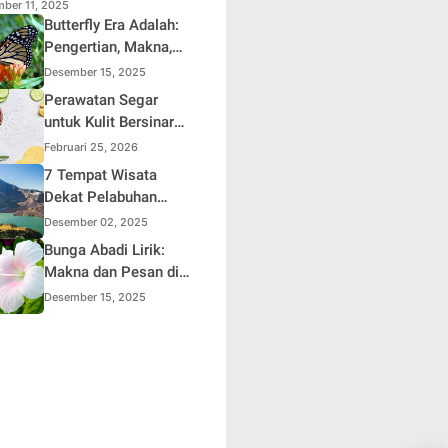
dalam
ber 11, 2025
Butterfly Era Adalah:
Pengertian, Makna,
dan Signifikansi
Desember 15, 2025
dalam Kehidupan
Perawatan Segar
Modern
untuk Kulit Bersinar
dan Sehat
Februari 25, 2026
7 Tempat Wisata
Dekat Pelabuhan
Lembar
Desember 02, 2025
Bunga Abadi Lirik:
Makna dan Pesan di
Balik Lagu Populer
Desember 15, 2025