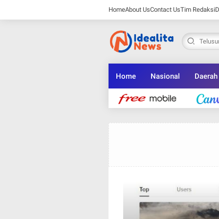
Home
About Us
Contact Us
Tim Redaksi
D
Home
Nasional
Daerah