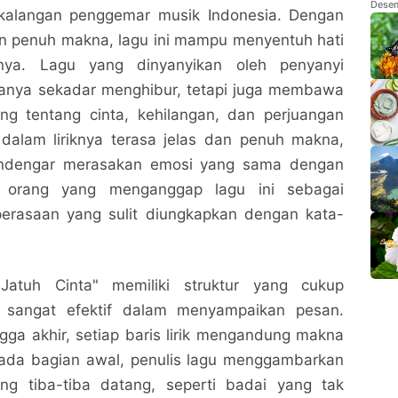
Men
Desem
i kalangan penggemar musik Indonesia. Dengan
an penuh makna, lagu ini mampu menyentuh hati
nya. Lagu yang dinyanyikan oleh penyanyi
 hanya sekadar menghibur, tetapi juga membawa
ng tentang cinta, kehilangan, dan perjuangan
 dalam liriknya terasa jelas dan penuh makna,
ndengar merasakan emosi yang sama dengan
k orang yang menganggap lagu ini sebagai
 perasaan yang sulit diungkapkan dengan kata-
Jatuh Cinta" memiliki struktur yang cukup
sangat efektif dalam menyampaikan pesan.
ngga akhir, setiap baris lirik mengandung makna
ada bagian awal, penulis lagu menggambarkan
ng tiba-tiba datang, seperti badai yang tak