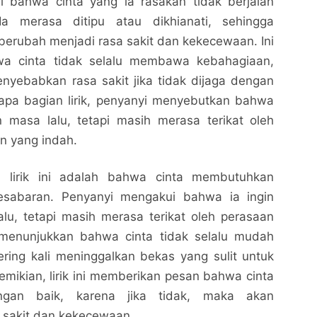
 bahwa cinta yang ia rasakan tidak berjalan
Ia merasa ditipu atau dikhianati, sehingga
berubah menjadi rasa sakit dan kekecewaan. Ini
a cinta tidak selalu membawa kebahagiaan,
enyebabkan rasa sakit jika tidak dijaga dengan
apa bagian lirik, penyanyi menyebutkan bahwa
n masa lalu, tetapi masih merasa terikat oleh
 yang indah.
 lirik ini adalah bahwa cinta membutuhkan
esabaran. Penyanyi mengakui bahwa ia ingin
lu, tetapi masih merasa terikat oleh perasaan
ni menunjukkan bahwa cinta tidak selalu mudah
ering kali meninggalkan bekas yang sulit untuk
mikian, lirik ini memberikan pesan bahwa cinta
ngan baik, karena jika tidak, maka akan
sakit dan kekecewaan.