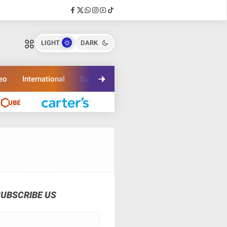
LIGHT
DARK
eo
International
Sport
Travel
SUBSCRIBE US