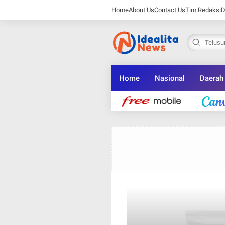
Home
About Us
Contact Us
Tim Redaksi
D
Home
Nasional
Daerah