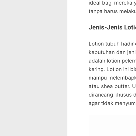
ideal bagi mereka y
tanpa harus melaku
Jenis-Jenis Lot
Lotion tubuh hadir
kebutuhan dan jenis
adalah lotion pele
kering. Lotion in
mampu melembapkan 
atau shea butter. U
dirancang khusus 
agar tidak menyumb