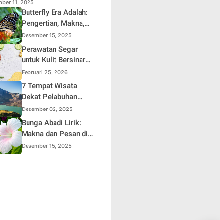
dalam
ber 11, 2025
Butterfly Era Adalah:
Pengertian, Makna,
dan Signifikansi
Desember 15, 2025
dalam Kehidupan
Perawatan Segar
Modern
untuk Kulit Bersinar
dan Sehat
Februari 25, 2026
7 Tempat Wisata
Dekat Pelabuhan
Lembar
Desember 02, 2025
Bunga Abadi Lirik:
Makna dan Pesan di
Balik Lagu Populer
Desember 15, 2025