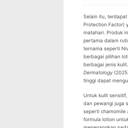
Selain itu, terdap
Protection Factor) 
matahari. Produk i
pertama dalam ruti
ternama seperti Ni
berbagai pilihan lo
berbagai jenis kuli
Dermatology
(2025)
tinggi dapat mengur
Untuk kulit sensiti
dan pewangi juga 
seperti chamomile 
formula lotion unt
menenangkan pada k