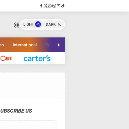
LIGHT
DARK
eo
International
Sport
Travel
SUBSCRIBE US