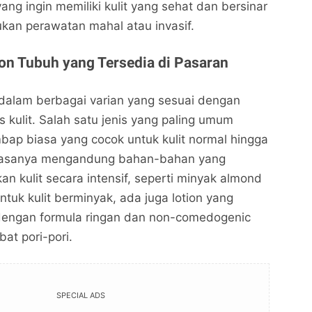
ang ingin memiliki kulit yang sehat dan bersinar
kan perawatan mahal atau invasif.
ion Tubuh yang Tersedia di Pasaran
 dalam berbagai varian yang sesuai dengan
 kulit. Salah satu jenis yang paling umum
mbap biasa yang cocok untuk kulit normal hingga
i biasanya mengandung bahan-bahan yang
kulit secara intensif, seperti minyak almond
ntuk kulit berminyak, ada juga lotion yang
Manfaat Lotion Tubuh yang Wajib Anda Ketahui
Manfaat Lotion Tubuh yang Wajib Anda Ketahui
untuk Kulit Lebih Sehat dan Bersinar
untuk Kulit Lebih Sehat dan Bersinar
dengan formula ringan dan non-comedogenic
Idealita News - Jurnalisme Jelas Tanpa Bias
Idealita News - Jurnalisme Jelas Tanpa Bias
at pori-pori.
Bagikan ke media lain
Bagikan ke media lain
SPECIAL ADS