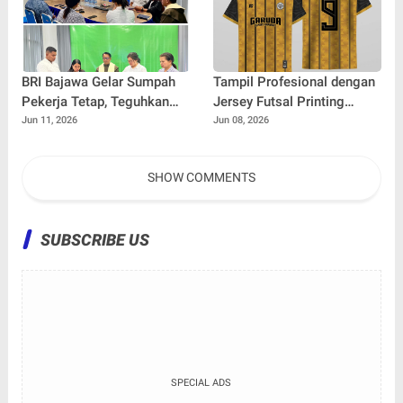
BRI Bajawa Gelar Sumpah
Tampil Profesional dengan
Pekerja Tetap, Teguhkan
Jersey Futsal Printing
Budaya Kerja Berintegritas
Desain Custom
Jun 11, 2026
Jun 08, 2026
SHOW COMMENTS
SUBSCRIBE US
SPECIAL ADS