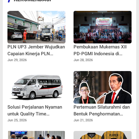
PLN UP3 Jember Wujudkan
Pembukaan Mukernas XII
Capaian Kinerja PLN
PD-PGMI Indonesia di
melalui Pemasangan CLD
UNISMA, Bahas Agenda
Jun 29, 2026
Jun 28, 2026
Strategis Penguatan Prodi
PGMI Nasional
Solusi Perjalanan Nyaman
Pertemuan Silaturahmi dan
untuk Quality Time
Bentuk Penghormatan
Bersama Orang Tersayang
Tokoh Bangsa
Jun 25, 2026
Jun 21, 2026