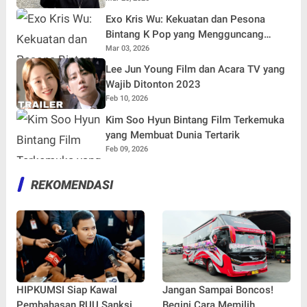
Exo Kris Wu: Kekuatan dan Pesona
Bintang K Pop yang Mengguncang
Dunia
Mar 03, 2026
Lee Jun Young Film dan Acara TV yang
Wajib Ditonton 2023
Feb 10, 2026
Kim Soo Hyun Bintang Film Terkemuka
yang Membuat Dunia Tertarik
Feb 09, 2026
REKOMENDASI
HIPKUMSI Siap Kawal
Jangan Sampai Boncos!
Pembahasan RUU Sanksi
Begini Cara Memilih