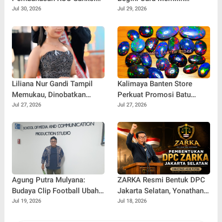
Pidana Penyimpangan
Kendaraan untuk Liburan
Jul 30, 2026
Jul 29, 2026
Seksual
Rombongan
Liliana Nur Gandi Tampil
Kalimaya Banten Store
Memukau, Dinobatkan
Perkuat Promosi Batu
sebagai Best Speech Duta
Kalimaya Asli, Dorong
Jul 27, 2026
Jul 27, 2026
Wisata Anak 2026
Warisan Alam Banten
Semakin Dikenal
Agung Putra Mulyana:
ZARKA Resmi Bentuk DPC
Budaya Clip Football Ubah
Jakarta Selatan, Yonathan
Cara Masyarakat
Adhi Putra Dipercaya
Jul 19, 2026
Jul 18, 2026
Mengonsumsi Informasi
Pimpin Gerakan Kontrol