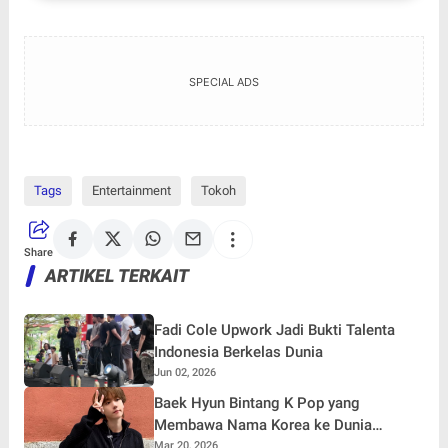
SPECIAL ADS
Tags
Entertainment
Tokoh
Share
ARTIKEL TERKAIT
Fadi Cole Upwork Jadi Bukti Talenta
Indonesia Berkelas Dunia
Jun 02, 2026
Baek Hyun Bintang K Pop yang
Membawa Nama Korea ke Dunia
Internasional
Mar 20, 2026