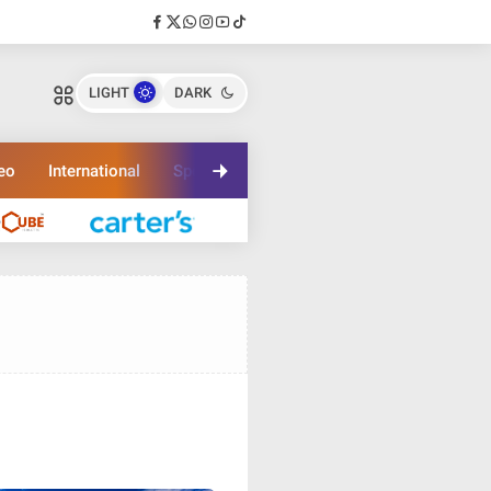
LIGHT
DARK
eo
International
Sport
Travel