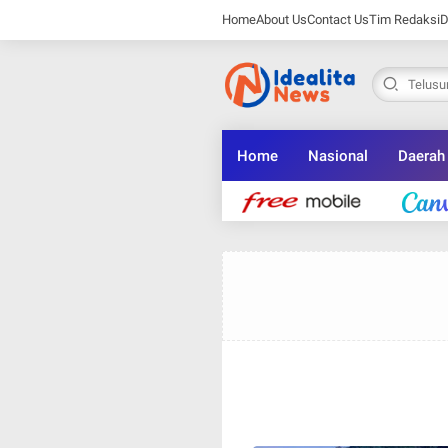
Home
About Us
Contact Us
Tim Redaksi
D
Home
Nasional
Daerah