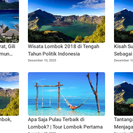
t, Gili
Wisata Lombok 2018 di Tengah
Kisah S
amun
Tahun Politik Indonesia
Sebagai
Lombok
Desember 10, 2025
Desember 10
mbok,
Apa Saja Pulau Terbaik di
Tantang
Lombok? | Tour Lombok Pertama
Menjaga