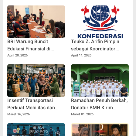
dengan Kajian dan Kontrol
Penta Helix Resmi Digelar
Sosial yang Bertanggung
Jawab
BRI Warung Buncit
Teuku Z. Arifin Pimpin
Edukasi Finansial di
sebagai Koordinator
Kampus Poltekip
Nasional, Konfederasi
April 20, 2026
April 11, 2026
LSM Indonesia Resmi
Dibentuk
Insentif Transportasi
Ramadhan Penuh Berkah,
Perkuat Mobilitas dan
Donatur BMH Kirim
Perputaran Ekonomi
Bingkisan untuk Dai
Maret 16, 2026
Maret 01, 2026
Nasional
Pelosok