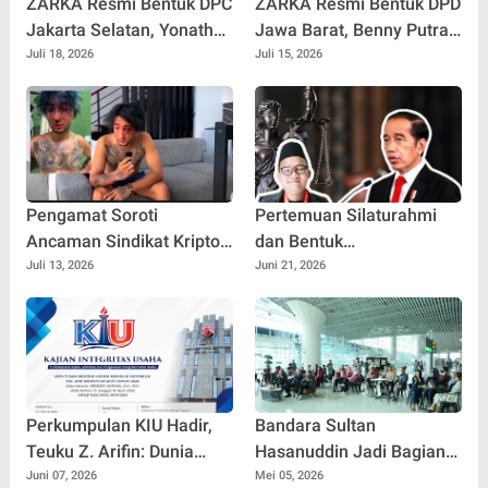
ZARKA Resmi Bentuk DPC
ZARKA Resmi Bentuk DPD
Jakarta Selatan, Yonathan
Jawa Barat, Benny Putra
Adhi Putra Dipercaya
Hutabarat Pimpin
Juli 18, 2026
Juli 15, 2026
Pimpin Gerakan Kontrol
Konsolidasi Gerakan
Sosial
Rakyat
Pengamat Soroti
Pertemuan Silaturahmi
Ancaman Sindikat Kripto
dan Bentuk
Transnasional dan
Penghormatan Tokoh
Juli 13, 2026
Juni 21, 2026
Penculikan WNA di Bali
Bangsa
Perkumpulan KIU Hadir,
Bandara Sultan
Teuku Z. Arifin: Dunia
Hasanuddin Jadi Bagian
Usaha Perlu Dikawal
Riset dan Inovasi, Forum
Juni 07, 2026
Mei 05, 2026