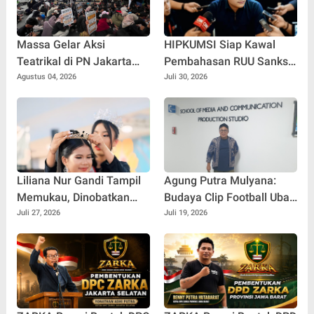
Massa Gelar Aksi
HIPKUMSI Siap Kawal
Teatrikal di PN Jakarta
Pembahasan RUU Sanksi
Timur, Soroti Penanganan
Pidana Penyimpangan
Agustus 04, 2026
Juli 30, 2026
Perkara Roy Suryo Cs
Seksual
Liliana Nur Gandi Tampil
Agung Putra Mulyana:
Memukau, Dinobatkan
Budaya Clip Football Ubah
sebagai Best Speech Duta
Cara Masyarakat
Juli 27, 2026
Juli 19, 2026
Wisata Anak 2026
Mengonsumsi Informasi
Olahraga