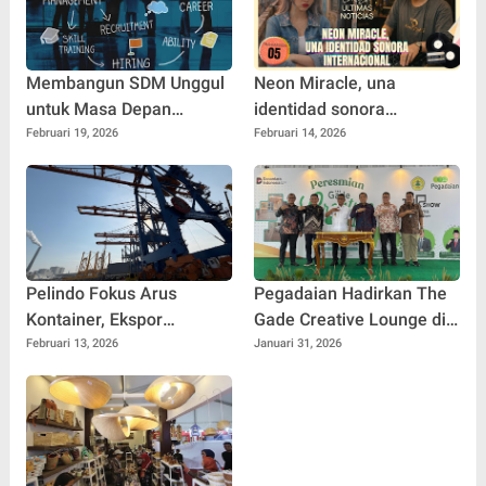
Membangun SDM Unggul
Neon Miracle, una
untuk Masa Depan
identidad sonora
Pembangunan
internacional
Februari 19, 2026
Februari 14, 2026
Berkelanjutan
Pelindo Fokus Arus
Pegadaian Hadirkan The
Kontainer, Ekspor
Gade Creative Lounge di
Indonesia Diprediksi
Untirta sebagai Ruang
Februari 13, 2026
Januari 31, 2026
Menguat
Kolaborasi Mahasiswa