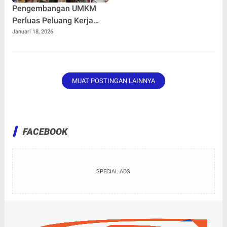
Pengembangan UMKM
Perluas Peluang Kerja
bagi Masyarakat
Januari 18, 2026
Kabupaten Bekasi
MUAT POSTINGAN LAINNYA
FACEBOOK
SPECIAL ADS