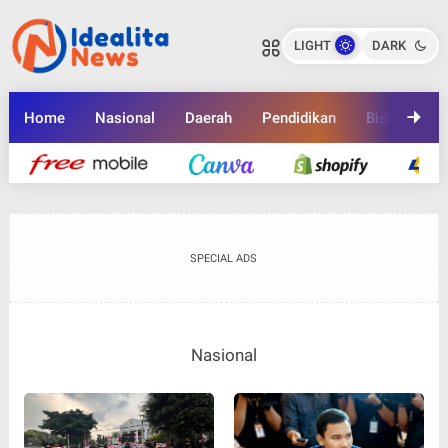
LIGHT
DARK
Home
Nasional
Daerah
Pendidikan
Bisnis
K
SPECIAL ADS
Nasional