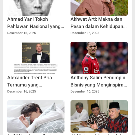
Ahmad Yani Tokoh
Akhwat Arti: Makna dan
Pahlawan Nasional yang
Pesan dalam Kehidupan
Menginspirasi Generasi
Sehari-hari
Desember 16, 2025
Desember 16, 2025
Muda
Alexander Trent Pria
Anthony Salim Pemimpin
Ternama yang
Bisnis yang Menginspirasi
Menginspirasi Dunia
dan Berkontribusi Besar
Desember 16, 2025
Desember 16, 2025
Bisnis Indonesia
bagi Indonesia