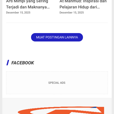
Arti Mimpi yang Sering
At Mahmud: Inspirasi dan
Terjadi dan Maknanya
Pelajaran Hidup dari
bagi Kehidupan Sehari-
Tokoh Berpengaruh
Desember 15, 2025
Desember 15, 2025
hari
MUAT POSTINGAN LAINNYA
FACEBOOK
SPECIAL ADS